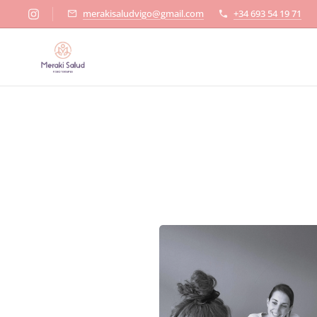
merakisaludvigo@gmail.com
+34 693 54 19 71